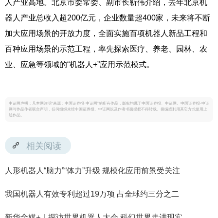
人产业高地。北京市委常委、副市长靳伟介绍，去年北京机
器人产业总收入超200亿元，企业数量超400家，未来将不断
加大应用场景的开放力度，全面实施百项机器人新品工程和
百种应用场景的示范工程，率先探索医疗、养老、园林、农
业、应急等领域的“机器人+”应用示范模式。
中证网声明：凡本网注明“来源：中国证券报·中证网”的所有作品，版权均属于中国证券报、中证网。中国证券报·中证
网与作品作者联合声明，任何组织未经中国证券报、中证网以及作者书面授权不得转载、摘编或利用其它方式使用上
述作品。
相关阅读
人形机器人“脑力”“体力”升级 规模化应用前景受关注
我国机器人有效专利超过19万项 占全球约三分之二
新华全媒+｜探访世界机器人大会 科幻世界走进现实