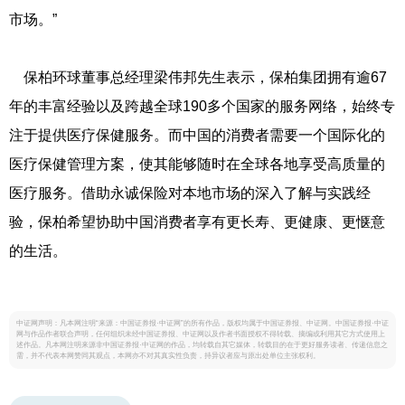
市场。”
保柏环球董事总经理梁伟邦先生表示，保柏集团拥有逾67
年的丰富经验以及跨越全球190多个国家的服务网络，始终专
注于提供医疗保健服务。而中国的消费者需要一个国际化的
医疗保健管理方案，使其能够随时在全球各地享受高质量的
医疗服务。借助永诚保险对本地市场的深入了解与实践经
验，保柏希望协助中国消费者享有更长寿、更健康、更惬意
的生活。
中证网声明：凡本网注明“来源：中国证券报·中证网”的所有作品，版权均属于中国证券报、中证网。中国证券报·中证
网与作品作者联合声明，任何组织未经中国证券报、中证网以及作者书面授权不得转载、摘编或利用其它方式使用上
述作品。凡本网注明来源非中国证券报·中证网的作品，均转载自其它媒体，转载目的在于更好服务读者、传递信息之
需，并不代表本网赞同其观点，本网亦不对其真实性负责，持异议者应与原出处单位主张权利。