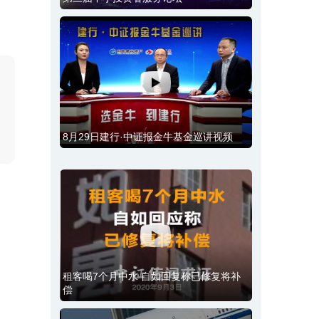
8月29日建行·中证报金牛基金巡讲视频
租客喝7个月中水 自如回复称已修复将补
偿