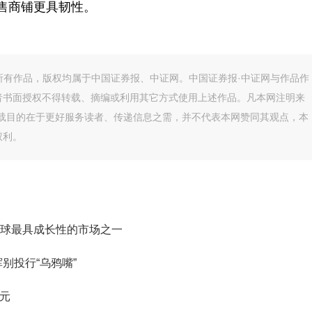
零售商铺更具韧性。
的所有作品，版权均属于中国证券报、中证网。中国证券报·中证网与作品作
者书面授权不得转载、摘编或利用其它方式使用上述作品。凡本网注明来
转载目的在于更好服务读者、传递信息之需，并不代表本网赞同其观点，本
权利。
球最具成长性的市场之一
别投行“乌鸦嘴”
美元