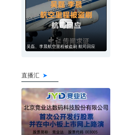
吴磊、李晨航空里程被盗刷 航司回应
直播汇