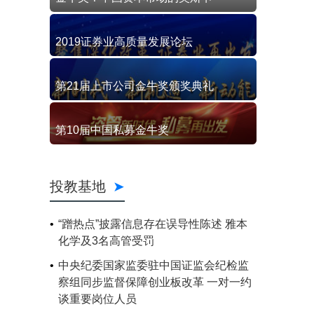
2019证券业高质量发展论坛
第21届上市公司金牛奖颁奖典礼
第10届中国私募金牛奖
投教基地
“蹭热点”披露信息存在误导性陈述 雅本
化学及3名高管受罚
中央纪委国家监委驻中国证监会纪检监
察组同步监督保障创业板改革 一对一约
谈重要岗位人员