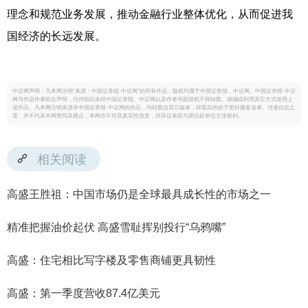
理念和规范业务发展，推动金融行业整体优化，从而促进我
国经济的长远发展。
中证网声明：凡本网注明“来源：中国证券报·中证网”的所有作品，版权均属于中国证券报、中证网。中国证券报·中证
网与作品作者联合声明，任何组织未经中国证券报、中证网以及作者书面授权不得转载、摘编或利用其它方式使用上
述作品。凡本网注明来源非中国证券报·中证网的作品，均转载自其它媒体，转载目的在于更好服务读者、传递信息之
需，并不代表本网赞同其观点，本网亦不对其真实性负责，持异议者应与原出处单位主张权利。
相关阅读
高盛王胜祖：中国市场仍是全球最具成长性的市场之一
精准把握油价起伏 高盛雪耻挥别投行“乌鸦嘴”
高盛：住宅相比写字楼及零售商铺更具韧性
高盛：第一季度营收87.4亿美元