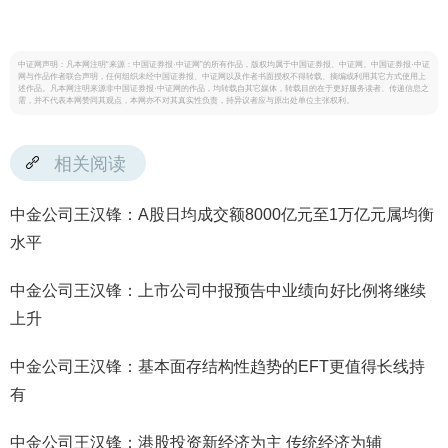
中证网声明：凡本网注明“来源：中国证券报·中证网”的所有作品，版权均属于中国证券报、中证网。中国证券报·中证
网与作品作者联合声明，任何组织未经中国证券报、中证网以及作者书面授权不得转载、摘编或利用其它方式使用上
述作品。凡本网注明来源非中国证券报·中证网的作品，均转载自其它媒体，转载目的在于更好服务读者、传递信息之
需，并不代表本网赞同其观点，本网亦不对其真实性负责，持异议者应与原出处单位主张权利。
相关阅读
中金公司王汉锋：A股日均成交额8000亿元至1万亿元属均衡
水平
中金公司王汉锋：上市公司中报预告中业绩向好比例将继续
上升
中金公司王汉锋：基本面存结构性趋势的EFT更值得长线持
有
中金公司王汉锋：港股投资新经济为主 传统经济为辅