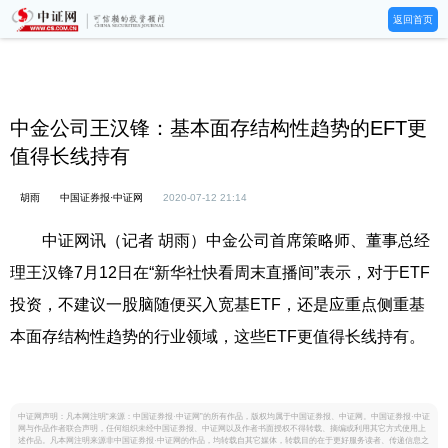
返回首页
中金公司王汉锋：基本面存结构性趋势的EFT更
值得长线持有
胡雨
中国证券报·中证网
2020-07-12 21:14
中证网讯（记者 胡雨）中金公司首席策略师、董事总经
理王汉锋7月12日在“新华社快看周末直播间”表示，对于ETF
投资，不建议一股脑随便买入宽基ETF，还是应重点侧重基
本面存结构性趋势的行业领域，这些ETF更值得长线持有。
中证网声明：凡本网注明“来源：中国证券报·中证网”的所有作品，版权均属于中国证券报、中证网。中国证券报·中证
网与作品作者联合声明，任何组织未经中国证券报、中证网以及作者书面授权不得转载、摘编或利用其它方式使用上
述作品。凡本网注明来源非中国证券报·中证网的作品，均转载自其它媒体，转载目的在于更好服务读者、传递信息之