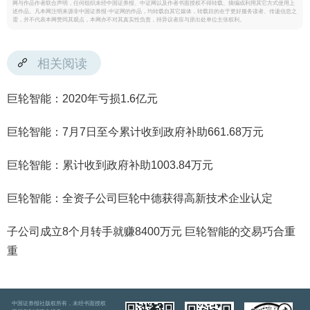
网与作品作者联合声明，任何组织未经中国证券报、中证网以及作者书面授权不得转载、摘编或利用其它方式使用上
述作品。凡本网注明来源非中国证券报·中证网的作品，均转载自其它媒体，转载目的在于更好服务读者、传递信息之
需，并不代表本网赞同其观点，本网亦不对其真实性负责，持异议者应与原出处单位主张权利。
相关阅读
巨轮智能：2020年亏损1.6亿元
巨轮智能：7月7日至今累计收到政府补助661.68万元
巨轮智能：累计收到政府补助1003.84万元
巨轮智能：全资子公司巨轮中德获得高新技术企业认定
子公司成立8个月转手就赚8400万元 巨轮智能的交易巧合重
重
中国证券报社版权所有，未经书面授权