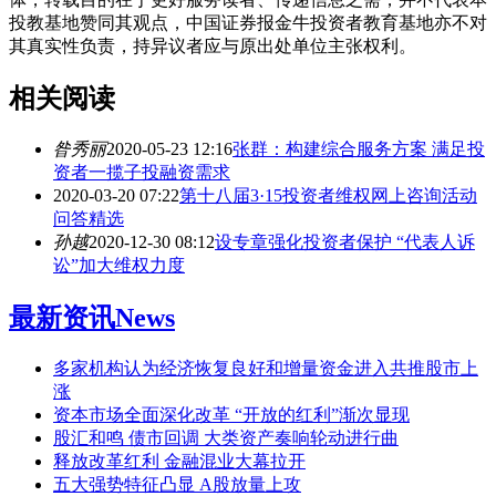
投教基地赞同其观点，中国证券报金牛投资者教育基地亦不对
其真实性负责，持异议者应与原出处单位主张权利。
相关阅读
昝秀丽
2020-05-23 12:16
张群：构建综合服务方案 满足投
资者一揽子投融资需求
2020-03-20 07:22
第十八届3·15投资者维权网上咨询活动
问答精选
孙越
2020-12-30 08:12
设专章强化投资者保护 “代表人诉
讼”加大维权力度
最新资讯
News
多家机构认为经济恢复良好和增量资金进入共推股市上
涨
资本市场全面深化改革 “开放的红利”渐次显现
股汇和鸣 债市回调 大类资产奏响轮动进行曲
释放改革红利 金融混业大幕拉开
五大强势特征凸显 A股放量上攻