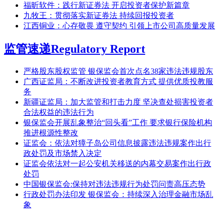
福昕软件：践行新证券法 开启投资者保护新篇章
九牧王：贯彻落实新证券法 持续回报投资者
江西铜业：心存敬畏 遵守契约 引领上市公司高质量发展
监管速递
Regulatory Report
严格股东股权监管 银保监会首次点名38家违法违规股东
广西证监局：不断改进投资者教育方式 提供优质投教服
务
新疆证监局：加大监管和打击力度 坚决查处损害投资者
合法权益的违法行为
银保监会开展乱象整治“回头看”工作 要求银行保险机构
推进根源性整改
证监会：依法对獐子岛公司信息披露违法违规案作出行
政处罚及市场禁入决定
证监会依法对一起公安机关移送的内幕交易案作出行政
处罚
中国银保监会:保持对违法违规行为处罚问责高压态势
行政处罚办法印发 银保监会：持续深入治理金融市场乱
象