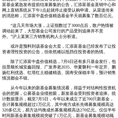
富基金紧急发布提前结束募集的公告，汇添富基金直销中心和
网上直销系统从下午1点起就停止接受认购申请。从渠道传来
的消息称，汇添富中盘价值精选基金半天就募集了数百亿元。
“这几天市场大涨，上证指数过了3000点后，散户热情被
调动起来了，大型基金公司发行的产品受到追捧并不意
外。”沪上某第三方销售机构人士分析道。
或许是预料到该基金会大卖，汇添富基金已经发布了让投
资者理性投资的公告，但依然难以抵挡住投资者的热情。
除了汇添富中盘价值精选，7月6日还有多只基金发行，包
括景顺长城安鑫回报、广发养老2035、华夏磐利一年定开、鹏
扬红利优选、红塔红土稳健精选、国寿安保稳丰等，预计销售
情况都会不错。
从今年以来的新基金募集情况看，得益于对结构性投资机
会的把握，公募基金业绩抢眼，新发基金受到投资者追捧。统
计数据显示，截至7月5日，今年以来成立了近700只新基金，
合计募集规模超过1万亿元，其中南方成长先锋募集规模高达
320多亿元，易方达均衡成长募集规模高达270亿元。仅仅半年
时间新基金募集规模就突破了1万亿元，新基金募集规模动辄