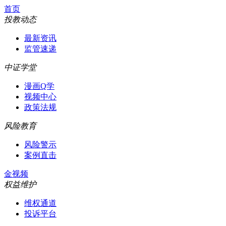
首页
投教动态
最新资讯
监管速递
中证学堂
漫画Q学
视频中心
政策法规
风险教育
风险警示
案例直击
金视频
权益维护
维权通道
投诉平台