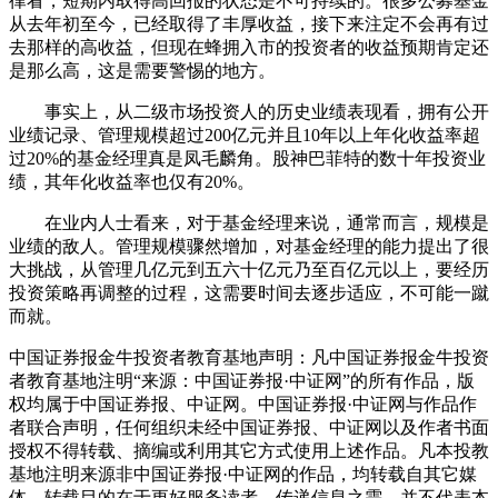
律看，短期内取得高回报的状态是不可持续的。很多公募基金
从去年初至今，已经取得了丰厚收益，接下来注定不会再有过
去那样的高收益，但现在蜂拥入市的投资者的收益预期肯定还
是那么高，这是需要警惕的地方。
事实上，从二级市场投资人的历史业绩表现看，拥有公开
业绩记录、管理规模超过200亿元并且10年以上年化收益率超
过20%的基金经理真是凤毛麟角。股神巴菲特的数十年投资业
绩，其年化收益率也仅有20%。
在业内人士看来，对于基金经理来说，通常而言，规模是
业绩的敌人。管理规模骤然增加，对基金经理的能力提出了很
大挑战，从管理几亿元到五六十亿元乃至百亿元以上，要经历
投资策略再调整的过程，这需要时间去逐步适应，不可能一蹴
而就。
中国证券报金牛投资者教育基地声明：凡中国证券报金牛投资
者教育基地注明“来源：中国证券报·中证网”的所有作品，版
权均属于中国证券报、中证网。中国证券报·中证网与作品作
者联合声明，任何组织未经中国证券报、中证网以及作者书面
授权不得转载、摘编或利用其它方式使用上述作品。凡本投教
基地注明来源非中国证券报·中证网的作品，均转载自其它媒
体，转载目的在于更好服务读者、传递信息之需，并不代表本