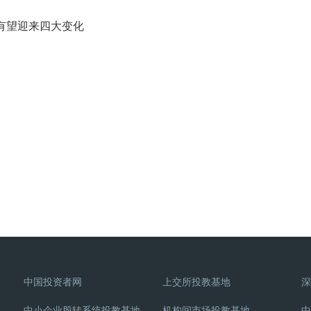
有望迎来四大变化
中国投资者网
上交所投教基地
深
中小企业股转系统投教基地
机构间市场投教基地
中