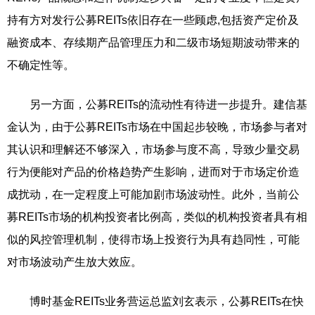
持有方对发行公募REITs依旧存在一些顾虑,包括资产定价及
融资成本、存续期产品管理压力和二级市场短期波动带来的
不确定性等。
另一方面，公募REITs的流动性有待进一步提升。建信基
金认为，由于公募REITs市场在中国起步较晚，市场参与者对
其认识和理解还不够深入，市场参与度不高，导致少量交易
行为便能对产品的价格趋势产生影响，进而对于市场定价造
成扰动，在一定程度上可能加剧市场波动性。此外，当前公
募REITs市场的机构投资者比例高，类似的机构投资者具有相
似的风控管理机制，使得市场上投资行为具有趋同性，可能
对市场波动产生放大效应。
博时基金REITs业务营运总监刘玄表示，公募REITs在快