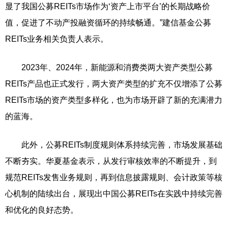
显了我国公募REITs市场作为‘资产上市平台’的长期战略价
值，促进了不动产投融资循环的持续畅通。”建信基金公募
REITs业务相关负责人表示。
2023年、2024年，新能源和消费类两大资产类型公募
REITs产品也正式发行，两大资产类型的扩充不仅增添了公募
REITs市场的资产类型多样化，也为市场开辟了新的充满潜力
的蓝海。
此外，公募REITs制度规则体系持续完善，市场发展基础
不断夯实。华夏基金表示，从发行审核效率的不断提升，到
规范REITs发售业务规则，再到信息披露规则、会计政策等核
心机制的陆续出台，展现出中国公募REITs在实践中持续完善
和优化的良好态势。