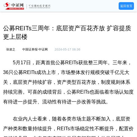
返回首页
公募REITs三周年：底层资产百花齐放 扩容提质
更上层楼
张凌之
中国证券报·中证网
2024-05-17 06:36
5月17日，距离首批公募REITs获批整三周年。三年来，
36只公募REITs成功上市，市场整体发行规模突破千亿元大
关，底层资产持续扩容，资产类型百花齐放，制度规则体系
持续完善。可喜的成绩背后，公募REITs也面临着市场认知度
有待进一步提升、流动性有待进一步改善等挑战。
在业内人士看来，随着各类市场主题不断加入，底层资
产种类和数量持续提升，REITs市场稳定性不断提升，配置价