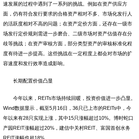
速发展的过程中遇到了一系列的挑战。例如在资产供应方
面，仍有符合发行要求的合格资产相对不多、市场化发行人
的活跃度相对不高的问题；在资产定价方面，还存在一级市
场发行定价规则需进一步磨合、二级市场对资产估值存在分
歧等挑战；在资产审核方面，部分类型资产的审核标准化程
度有待进一步提高。这些挑战在一定程度上都会对市场的扩
容速度和发行效率造成影响。
长期配置价值凸显
今年以来，REITs市场持续回暖，投资价值进一步凸显。
Wind数据显示，截至5月16日，36只已上市的REITs中，今
年以来有28只实现上涨，其中15只涨幅超过10%。博时蛇口
产园REIT涨幅超过20%，建信中关村REIT、富国首创水务
REIT涨幅也超18%。