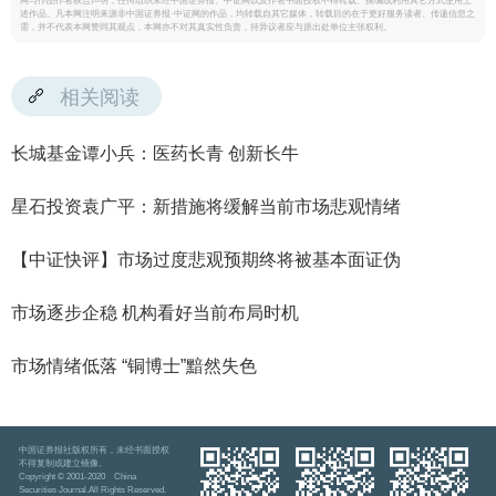
网与作品作者联合声明，任何组织未经中国证券报、中证网以及作者书面授权不得转载、摘编或利用其它方式使用上
述作品。凡本网注明来源非中国证券报·中证网的作品，均转载自其它媒体，转载目的在于更好服务读者、传递信息之
需，并不代表本网赞同其观点，本网亦不对其真实性负责，持异议者应与原出处单位主张权利。
相关阅读
长城基金谭小兵：医药长青 创新长牛
星石投资袁广平：新措施将缓解当前市场悲观情绪
【中证快评】市场过度悲观预期终将被基本面证伪
市场逐步企稳 机构看好当前布局时机
市场情绪低落 “铜博士”黯然失色
中国证券报社版权所有，未经书面授权
不得复制或建立镜像。
Copyright © 2001-2020 China
Securities Journal.All Rights Reserved.