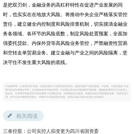
是把双刃剑，金融业务的高杠杆特性在促进产业发展的同
时，也实实在在地放大风险。将推动中央企业严格落实管控
责任，建立健全内控制度和风险排查机制，切实摸清金融业
务各领域、各环节的风险底数，制定风险处置预案，全面加
强委托贷款、内保外贷等高风险业务管控，严禁融资性贸易
和空转走单贸易业务。建立金融与产业之间的风险隔离，坚
决守住不发生重大风险的底线。
中证网声明：凡本网注明“来源：中国证券报·中证网”的所有作品，版权均属于中国证券报、中证网。中国证券报·中证
网与作品作者联合声明，任何组织未经中国证券报、中证网以及作者书面授权不得转载、摘编或利用其它方式使用上
述作品。凡本网注明来源非中国证券报·中证网的作品，均转载自其它媒体，转载目的在于更好服务读者、传递信息之
需，并不代表本网赞同其观点，本网亦不对其真实性负责，持异议者应与原出处单位主张权利。
相关阅读
三泰控股：公司实控人拟变更为四川省国资委