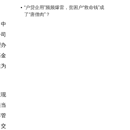
“户贷企用”频频爆雷，贫困户“救命钱”成
了“唐僧肉”？
，中
公司
理办
基金
性为
在现
适当
存管
、交