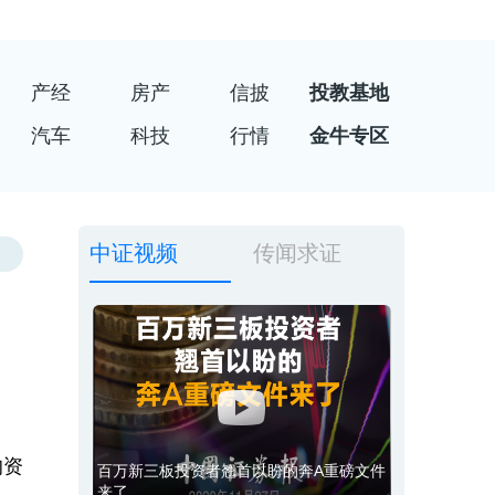
产经
房产
信披
投教基地
汽车
科技
行情
金牛专区
中证视频
传闻求证
的资
百万新三板投资者翘首以盼的奔A重磅文件
来了