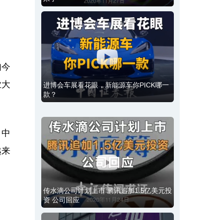
如今
业大
进博会车展看花眼，新能源车你PICK哪一
款？
，中
越来
传水滴公司计划上市 腾讯追加1.5亿美元投
资 公司回应