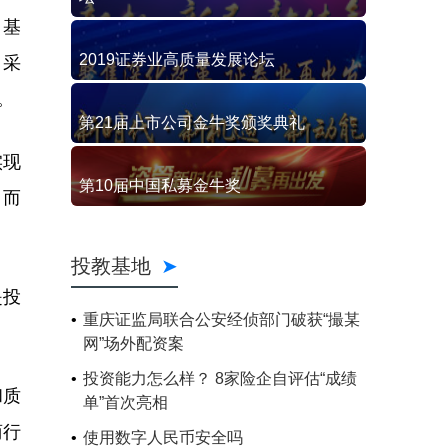
，基
2019证券业高质量发展论坛
，采
。
第21届上市公司金牛奖颁奖典礼
实现
第10届中国私募金牛奖
。而
投教基地
是投
重庆证监局联合公安经侦部门破获“撮某
网”场外配资案
投资能力怎么样？ 8家险企自评估“成绩
和质
单”首次亮相
商行
使用数字人民币安全吗