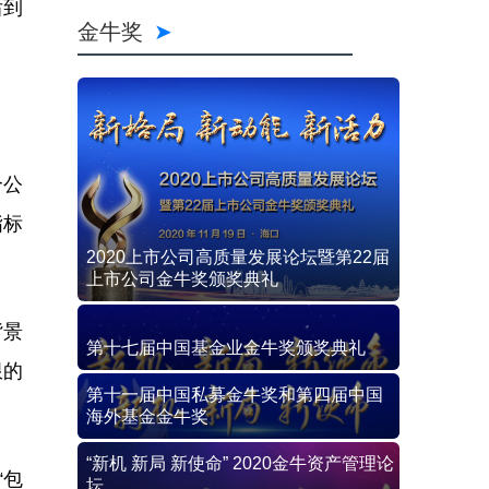
后到
金牛奖
个公
指标
2020上市公司高质量发展论坛暨第22届
上市公司金牛奖颁奖典礼
背景
第十七届中国基金业金牛奖颁奖典礼
限的
第十一届中国私募金牛奖和第四届中国
海外基金金牛奖
“新机 新局 新使命” 2020金牛资产管理论
“包
坛