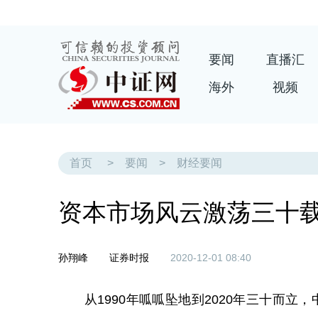
要闻
直播汇
海外
视频
首页
>
要闻
>
财经要闻
资本市场风云激荡三十载
孙翔峰
证券时报
2020-12-01 08:40
从1990年呱呱坠地到2020年三十而立