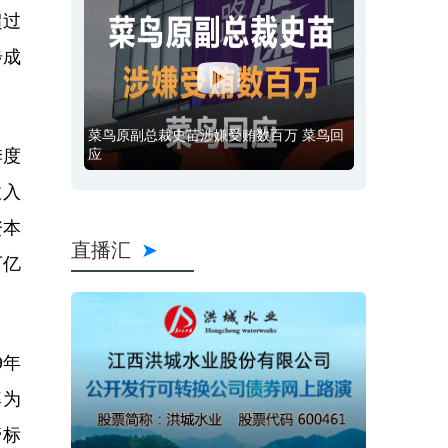
超过
步成
菜鸟原副总裁史苗涉嫌受贿数百万 菜鸟回
季度
应
收入
资本
直播汇
万亿
9年
率为
管标