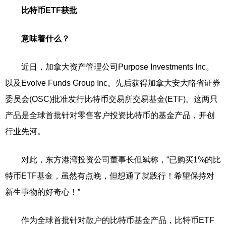
比特币ETF获批
意味着什么？
近日，加拿大资产管理公司Purpose Investments Inc。
以及Evolve Funds Group Inc。先后获得加拿大安大略省证券
委员会(OSC)批准发行比特币交易所交易基金(ETF)。这两只
产品是全球首批针对零售客户投资比特币的基金产品，开创
行业先河。
对此，东方港湾投资公司董事长但斌称，“已购买1%的比
特币ETF基金，虽然有点晚，但想通了就践行！希望保持对
新生事物的好奇心！”
作为全球首批针对散户的比特币基金产品，比特币ETF