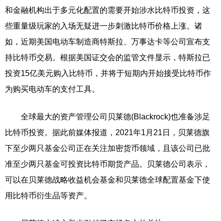
和金融机构出于多元化配置的需要开始涉水比特币投资，这
些重量级玩家的入场无疑进一步刺激比特币价格上涨。诸
如，近期美国电动车制造商特斯拉、万事达卡等公司宣布支
持比特币交易。根据美国证交会的监管文件显示，特斯拉已
投资15亿美元购入比特币，并将于短期内开始接受比特币作
为购买电动车的支付工具。
全球最大的资产管理公司贝莱德(Blackrock)也准备涉足
比特币投资。据此前媒体报道，2021年1月21日，贝莱德旗
下至少两只基金公司正在关注加密货币领域，且该公司已批
准至少两只基金可投资比特币期货产品。贝莱德公司表示，
可以在贝莱德战略收益机会基金和贝莱德全球配置基金下使
用比特币衍生品等资产。