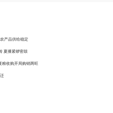
农产品供给稳定
传 夏播紧锣密鼓
 夏粮收购开局购销两旺
迁