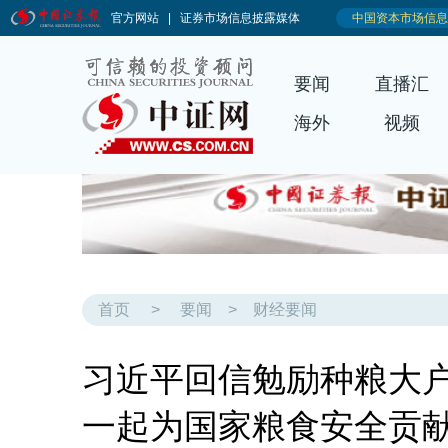
要闻
直播汇
海外
视频
首页
>
要闻
>
财经要闻
习近平回信勉励种粮大户
一起为国家粮食安全贡