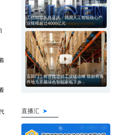
工信部部长肖亚庆：我国人工智能核心产
业规模超过4000亿元
的
着
五部门：有序推进轻工业碳达峰 鼓励有条
件地方开展绿色智能家电下乡
看
直播汇
代