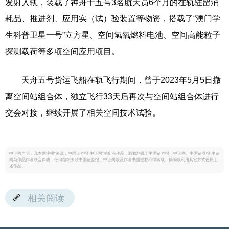
发射入轨，装载了神舟十五号3名航天员6个月的在轨驻留消
耗品、推进剂、应用实（试）验装置等物资，搭载了“澳门学
生科普卫星一号”立方星、空间氢氧燃料电池、空间高能粒子
探测载荷等多项空间应用项目。
天舟五号货运飞船在轨飞行期间，曾于2023年5月5日撤
离空间站组合体，独立飞行33天后再次与空间站组合体进行
交会对接，继续开展了相关空间技术试验。
中证网声明：凡本网注明“来源：中国证券报·中证网”的所有作品，版权均属于中国证券报、中证网。中国证券报·中证
网与作品作者联合声明，任何组织未经中国证券报、中证网以及作者书面授权不得转载、摘编或利用其它方式使用上
述作品。
相关阅读