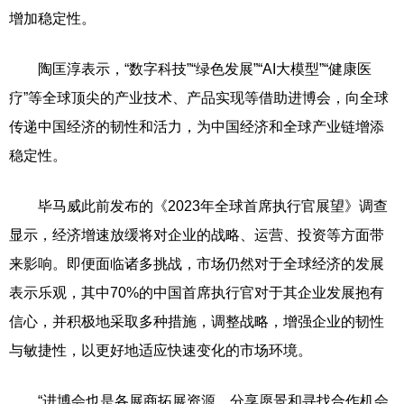
增加稳定性。
陶匡淳表示，“数字科技”“绿色发展”“AI大模型”“健康医
疗”等全球顶尖的产业技术、产品实现等借助进博会，向全球
传递中国经济的韧性和活力，为中国经济和全球产业链增添
稳定性。
毕马威此前发布的《2023年全球首席执行官展望》调查
显示，经济增速放缓将对企业的战略、运营、投资等方面带
来影响。即便面临诸多挑战，市场仍然对于全球经济的发展
表示乐观，其中70%的中国首席执行官对于其企业发展抱有
信心，并积极地采取多种措施，调整战略，增强企业的韧性
与敏捷性，以更好地适应快速变化的市场环境。
“进博会也是各展商拓展资源、分享愿景和寻找合作机会