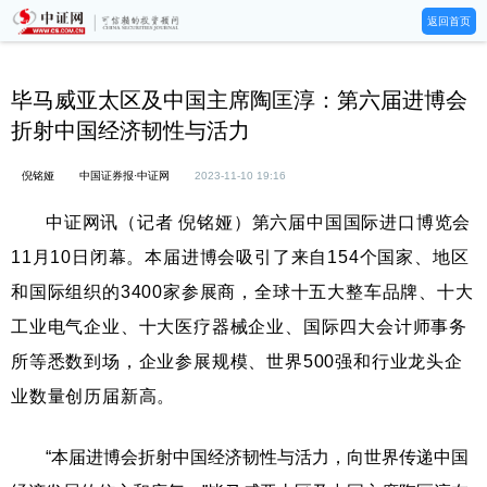
返回首页
毕马威亚太区及中国主席陶匡淳：第六届进博会
折射中国经济韧性与活力
倪铭娅
中国证券报·中证网
2023-11-10 19:16
中证网讯（记者 倪铭娅）第六届中国国际进口博览会
11月10日闭幕。本届进博会吸引了来自154个国家、地区
和国际组织的3400家参展商，全球十五大整车品牌、十大
工业电气企业、十大医疗器械企业、国际四大会计师事务
所等悉数到场，企业参展规模、世界500强和行业龙头企
业数量创历届新高。
“本届进博会折射中国经济韧性与活力，向世界传递中国