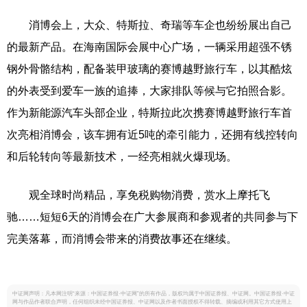
消博会上，大众、特斯拉、奇瑞等车企也纷纷展出自己
的最新产品。在海南国际会展中心广场，一辆采用超强不锈
钢外骨骼结构，配备装甲玻璃的赛博越野旅行车，以其酷炫
的外表受到爱车一族的追捧，大家排队等候与它拍照合影。
作为新能源汽车头部企业，特斯拉此次携赛博越野旅行车首
次亮相消博会，该车拥有近5吨的牵引能力，还拥有线控转向
和后轮转向等最新技术，一经亮相就火爆现场。
观全球时尚精品，享免税购物消费，赏水上摩托飞
驰……短短6天的消博会在广大参展商和参观者的共同参与下
完美落幕，而消博会带来的消费故事还在继续。
中证网声明：凡本网注明“来源：中国证券报·中证网”的所有作品，版权均属于中国证券报、中证网。中国证券报·中证
网与作品作者联合声明，任何组织未经中国证券报、中证网以及作者书面授权不得转载、摘编或利用其它方式使用上