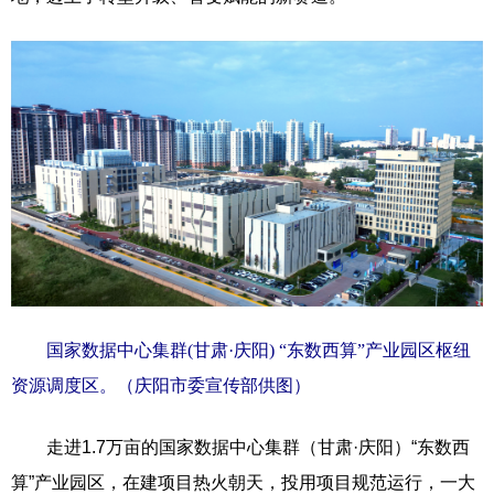
国家数据中心集群(甘肃·庆阳) “东数西算”产业园区枢纽
资源调度区。（庆阳市委宣传部供图）
走进1.7万亩的国家数据中心集群（甘肃·庆阳）“东数西
算”产业园区，在建项目热火朝天，投用项目规范运行，一大