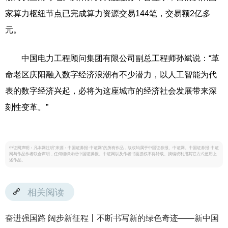
家算力枢纽节点已完成算力资源交易144笔，交易额2亿多
元。
中国电力工程顾问集团有限公司副总工程师孙斌说：“革
命老区庆阳融入数字经济浪潮有不少潜力，以人工智能为代
表的数字经济兴起，必将为这座城市的经济社会发展带来深
刻性变革。”
中证网声明：凡本网注明“来源：中国证券报·中证网”的所有作品，版权均属于中国证券报、中证网。中国证券报·中证
网与作品作者联合声明，任何组织未经中国证券报、中证网以及作者书面授权不得转载、摘编或利用其它方式使用上
述作品。
相关阅读
奋进强国路 阔步新征程丨不断书写新的绿色奇迹——新中国