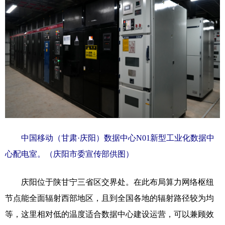
中国移动（甘肃·庆阳）数据中心N01新型工业化数据中
心配电室。（庆阳市委宣传部供图）
庆阳位于陕甘宁三省区交界处。在此布局算力网络枢纽
节点能全面辐射西部地区，且到全国各地的辐射路径较为均
等，这里相对低的温度适合数据中心建设运营，可以兼顾效