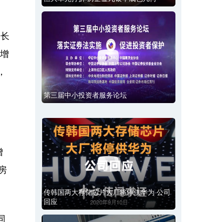
增长
后增
，
第三届中小投资者服务论坛
增
房
传韩国两大存储芯片大厂将停供华为 公司
回应
同