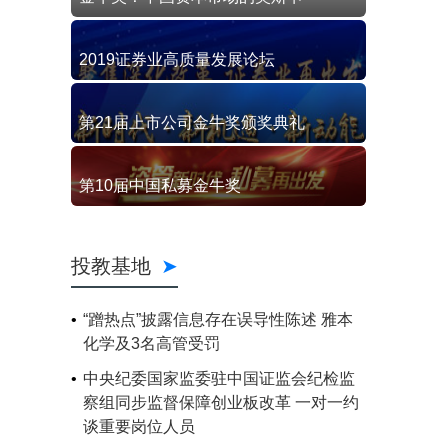
2019证券业高质量发展论坛
第21届上市公司金牛奖颁奖典礼
第10届中国私募金牛奖
投教基地
“蹭热点”披露信息存在误导性陈述 雅本
化学及3名高管受罚
中央纪委国家监委驻中国证监会纪检监
察组同步监督保障创业板改革 一对一约
谈重要岗位人员