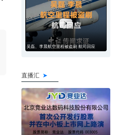
吴磊、李晨航空里程被盗刷 航司回应
直播汇