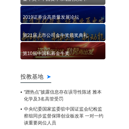
2019证券业高质量发展论坛
第21届上市公司金牛奖颁奖典礼
第10届中国私募金牛奖
投教基地
“蹭热点”披露信息存在误导性陈述 雅本
化学及3名高管受罚
中央纪委国家监委驻中国证监会纪检监
察组同步监督保障创业板改革 一对一约
谈重要岗位人员