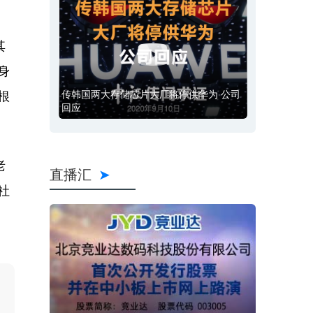
其
身
传韩国两大存储芯片大厂将停供华为 公司
根
回应
老
直播汇
社