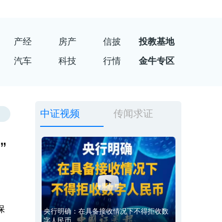
产经
房产
信披
投教基地
汽车
科技
行情
金牛专区
中证视频
传闻求证
”
保
央行明确：在具备接收情况下不得拒收数
字人民币