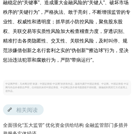
融稳定的“关键事”、造成重大金融风险的“关键人”、破坏市场
秩序的“关键行为”，严格执法、敢于亮剑，不断增强监管的专
业性、权威性和透明度；抓早抓小防控风险，聚焦股东股
权、关联交易等实质性风险加大检查稽查力度，穿透识别、
精准打击各类隐匿性、交叉性、关联性风险，及时叫停、规
范涉嫌借创新之名行套利之实的“伪创新”“擦边球”行为，坚决
惩治违法犯罪和腐败行为，严防“带病运行”。
中证网声明：凡本网注明“来源：中国证券报·中证网”的所有作品，版权均属于中国证券报、中证网。中国证券报·中证
网与作品作者联合声明，任何组织未经中国证券报、中证网以及作者书面授权不得转载、摘编或利用其它方式使用上
述作品。
相关阅读
全面强化“五大监管” 优化资金供给结构 金融监管部门多措并
举服务实体经济