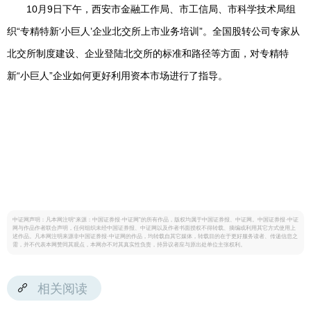
10月9日下午，西安市金融工作局、市工信局、市科学技术局组
织“专精特新‘小巨人’企业北交所上市业务培训”。全国股转公司专家从
北交所制度建设、企业登陆北交所的标准和路径等方面，对专精特
新“小巨人”企业如何更好利用资本市场进行了指导。
中证网声明：凡本网注明“来源：中国证券报·中证网”的所有作品，版权均属于中国证券报、中证网。中国证券报·中证
网与作品作者联合声明，任何组织未经中国证券报、中证网以及作者书面授权不得转载、摘编或利用其它方式使用上
述作品。凡本网注明来源非中国证券报·中证网的作品，均转载自其它媒体，转载目的在于更好服务读者、传递信息之
需，并不代表本网赞同其观点，本网亦不对其真实性负责，持异议者应与原出处单位主张权利。
相关阅读