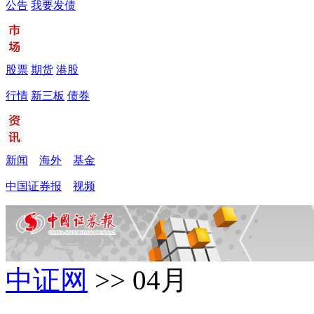
公告
我要发债
股票
期货
港股
行情
新三板
债券
新闻
海外
基金
中国证券报
视频
中证网
>> 04月