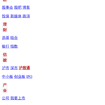
股事会
股吧
博客
投保
新媒体
路演
选基
组合
银行
指数
沪市
深市
沪股通
中小板
创业板
IPO
公司
我要上市