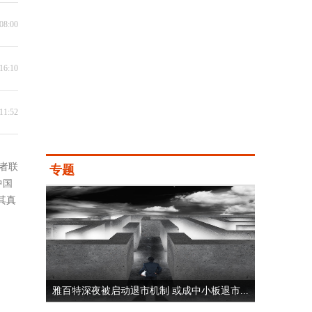
08:00
16:10
11:52
者联
专题
中国
其真
雅百特深夜被启动退市机制 或成中小板退市...