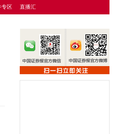
牛专区
直播汇