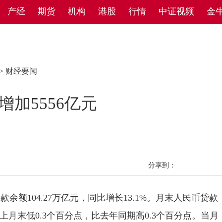
产经
期货
机构
港股
行情
中证视频
金
>
财经要闻
加5556亿元
分享到：
额104.27万亿元，同比增长13.1%。月末人民币贷款
速比上月末低0.3个百分点，比去年同期高0.3个百分点。当月