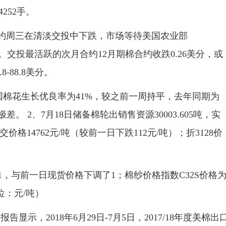
4252手。
约周三在清淡交投中下跌，市场等待美国农业部
。交投最活跃的次月合约12月期棉合约收跌0.26美分，或
8-88.8美分。
国棉花生长优良率为41%，较之前一周持平，去年同期为
。 2、7月18日储备棉轮出销售资源30003.605吨，实
成交价格14762元/吨（较前一日下跌112元/吨）；折3128价
1，与前一日现货价格下调了1；棉纱价格指数C32S价格
位：元/吨）
，2018年6月29日-7月5日，2017/18年度美棉出