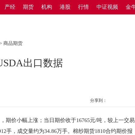
产经
期货
机构
港股
行情
中证视频
金
>
商品期货
USDA出口数据
分享到：
期价小幅上涨；当日期价收于16765元/吨，较上一交易
1912手，成交量约为34.86万手。棉纱期货1810合约期价报