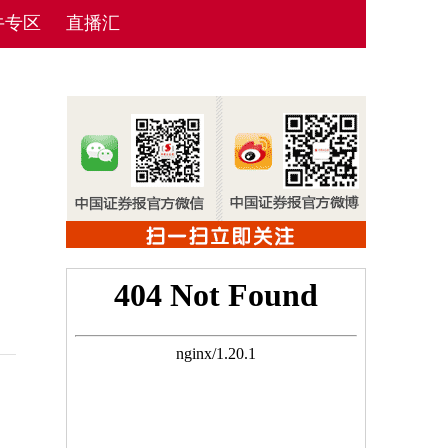
牛专区
直播汇