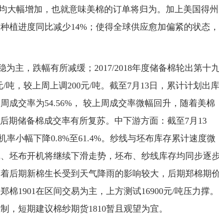
均值均大幅增加，也就意味美棉的订单将归为。加上美国得州
种植进度同比减少14%；使得全球供应愈加偏紧的状态，
主，跌幅有所减缓；2017/2018年度储备棉轮出第十
5元/吨，较上周上调200元/吨。截至7月13日，累计计划出
单周成交率为54.56%， 较上周成交率微幅回升，随着美棉
预计后期储备棉成交率有所复苏。中下游方面：截至7月13
开机率小幅下降0.8%至61.4%。纱线与坯布库存累计速度微
线、坯布开机将继续下滑走势，坯布、纱线库存均同步逐
随着后期新棉生长受到天气降雨的影响较大，后期郑棉期
1901在区间交易为主，上方测试16900元/吨压力撑。
压制，短期建议棉纱期货1810暂且观望为宜。