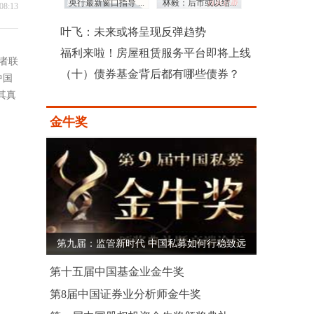
潮”后P2P优...
央行最新窗口指导 ...
林毅：后市或以结...
（六）视同缴费年
08:13
叶飞：未来或将呈现反弹趋势
福利来啦！房屋租赁服务平台即将上线
者联
（十）债券基金背后都有哪些债券？
中国
其真
金牛奖
第九届：监管新时代 中国私募如何行稳致远
第十五届中国基金业金牛奖
第8届中国证券业分析师金牛奖