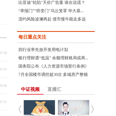
比亚迪"轮陷"天价广告案 谁在说谎？
“举报门”“癌变门”乌云笼罩 华大基...
违约风险波澜再起 债市慢牛能走多远
每日重点关注
四行业率先放开发用电计划
07:50
银行理财遇“低温” 余额理财格局或再...
国务院公布《人力资源市场暂行条例》
07:55
7月全国楼市调控超30次 多城房产整顿
10:46
中证视频
直播汇
07:51