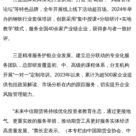
论坛”等特色品牌，全年开展线上线下活动超百场。2024年举
办的钢铁行业套保培训，创新采用“集中授课+分组研讨+实地
教学”模式，服务全国40余家产业链企业，获得参与者一致好
评。
三是精准服务护航企业发展。建立总分联动的专业化服
务团队，总部研发覆盖初、中、高级的课程体系，分支机构
开展“一对一”定制培训。2023年以来，累计为超500家企业提
供包括政策解读、市场分析在内的跟踪服务，切实提升企业
风险管理能力。
“未来中信期货将持续优化投资者教育生态，通过更接地
气、更重实效的服务举措，推动期货工具更好服务实体经济
高质量发展。”窦长宏表示。（本专栏由中国期货业协会、中