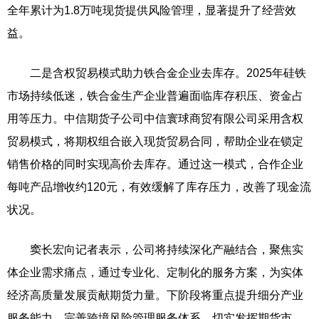
全年累计为1.8万吨现货提供风险管理，显著提升了经营效
益。
二是含权贸易模式助力铁合金企业去库存。2025年硅铁
市场持续低迷，铁合金生产企业普遍面临库存积压、资金占
用等压力。中信期货子公司中信寰球商贸有限公司采用含权
贸易模式，将期权组合嵌入现货贸易合同，帮助企业在锁定
销售价格的同时实现高价去库存。通过这一模式，合作企业
每吨产品增收约120元，有效缓解了库存压力，改善了现金流
状况。
窦长宏向记者表示，公司将持续深化产融结合，聚焦实
体企业需求痛点，通过专业化、定制化的服务方案，为实体
经济高质量发展贡献期货力量。下阶段将重点提升细分产业
服务能力，完善跨境风险管理服务体系，切实发挥期货市