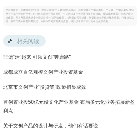
中证网声明：凡本网注明“来源：中国证券报·中证网”的所有作品，版权均属于中国证券报、中证网。中国证券报·中证
网与作品作者联合声明，任何组织未经中国证券报、中证网以及作者书面授权不得转载、摘编或利用其它方式使用上
述作品。凡本网注明来源非中国证券报·中证网的作品，均转载自其它媒体，转载目的在于更好服务读者、传递信息之
需，并不代表本网赞同其观点，本网亦不对其真实性负责，持异议者应与原出处单位主张权利。
相关阅读
非遗“活”起来 引领文创“奔康路”
成都成立百亿规模文创产业投资基金
北京市文创产业“投贷奖”政策初显成效
首创置业投50亿元设文化产业基金 布局多元化业务拓展新盈
利点
关于文创产品的设计与研发，他们有话要说