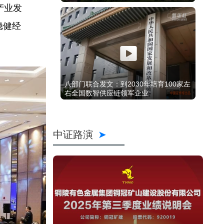
产业发
稳健经
八部门联合发文：到2030年培育100家左
右全国数智供应链领军企业
中证路演