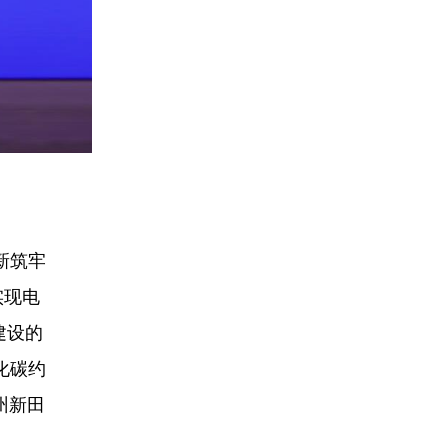
新筑牢
实现电
建设的
化碳约
州新田