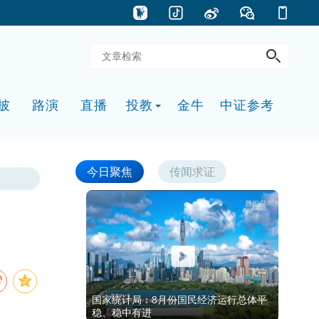
披
路演
直播
投教
金牛
中证参考
今日聚焦
传闻求证
国家统计局：8月份国民经济运行总体平
稳、稳中有进