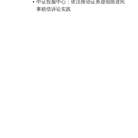
中证投服中心：依法推动证券虚假陈述民
事赔偿诉讼实践