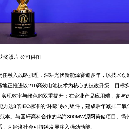
获奖照片 公司供图
责任融入战略肌理，深耕光伏新能源赛道多年，以技术创
地正推进以210高效电池技术为核心的技改升级，目标
程，实现效率与绿色的双重提升；在企业产品应用端，参与
能力达3倍IEC标准的“环曦”系列组件，建成后年减排二氧
合范本。与国轩高科合作的乌海300MW源网荷储项目、衢
系，为经济社会可持续发展注入强劲动能。