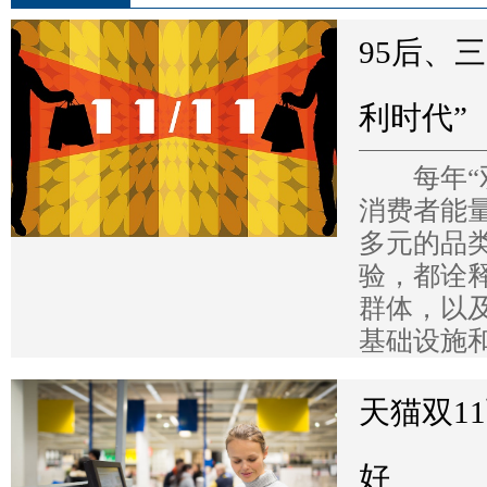
95后、
利时代”
每年“双
消费者能
多元的品
验，都诠释
群体，以
基础设施和
天猫双1
好