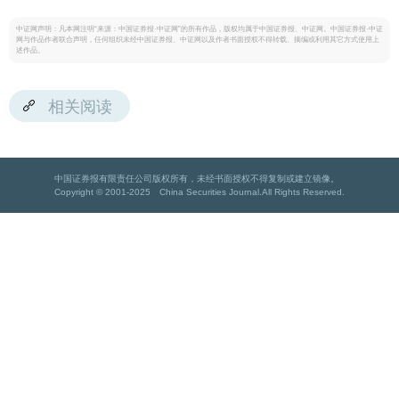
中证网声明：凡本网注明“来源：中国证券报·中证网”的所有作品，版权均属于中国证券报、中证网。中国证券报·中证
网与作品作者联合声明，任何组织未经中国证券报、中证网以及作者书面授权不得转载、摘编或利用其它方式使用上
述作品。
相关阅读
中国证券报有限责任公司版权所有，未经书面授权不得复制或建立镜像。
Copyright © 2001-2025 China Securities Journal.All Rights Reserved.