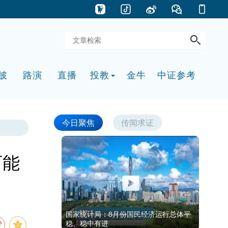
披
路演
直播
投教
金牛
中证参考
今日聚焦
传闻求证
可能
国家统计局：8月份国民经济运行总体平
稳、稳中有进