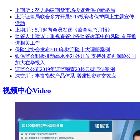
上期所：努力构建期货市场投资者保护新格局
上海证监局联合多方开展5·15投资者保护网上主题宣传
活动
上期所：5月起向会员发送《监查动态月报》
监管人士建议：重视资管业务监管改革中的风险 有序推
进相关工作
保险业协会发布2019年财产险十大理赔案例
银保监会积极推动高水平对外开放 支持外资再保险公司
加大在华投入
证监会公布2019年证监稽查20起典型违法案例
深交所：丰富指数产品体系 增强投资财富效应
视频中心
Video