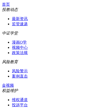
首页
投教动态
最新资讯
监管速递
中证学堂
漫画Q学
视频中心
政策法规
风险教育
风险警示
案例直击
金视频
权益维护
维权通道
投诉平台