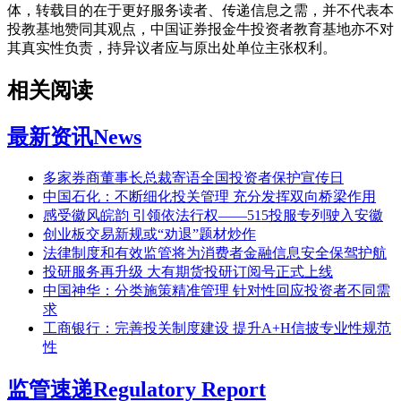
体，转载目的在于更好服务读者、传递信息之需，并不代表本
投教基地赞同其观点，中国证券报金牛投资者教育基地亦不对
其真实性负责，持异议者应与原出处单位主张权利。
相关阅读
最新资讯
News
多家券商董事长总裁寄语全国投资者保护宣传日
中国石化：不断细化投关管理 充分发挥双向桥梁作用
感受徽风皖韵 引领依法行权——515投服专列驶入安徽
创业板交易新规或“劝退”题材炒作
法律制度和有效监管将为消费者金融信息安全保驾护航
投研服务再升级 大有期货投研订阅号正式上线
中国神华：分类施策精准管理 针对性回应投资者不同需
求
工商银行：完善投关制度建设 提升A+H信披专业性规范
性
监管速递
Regulatory Report