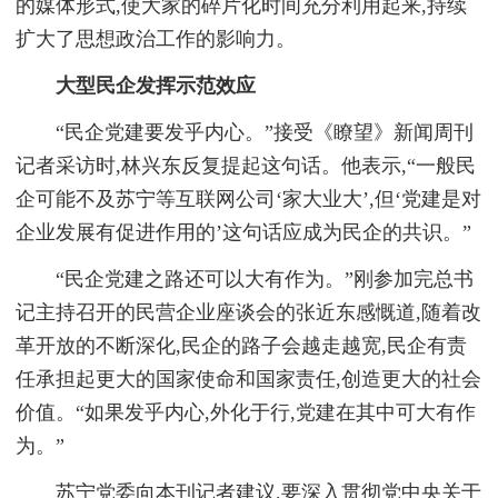
的媒体形式,使大家的碎片化时间充分利用起来,持续
扩大了思想政治工作的影响力。
大型民企发挥示范效应
“民企党建要发乎内心。”接受《瞭望》新闻周刊
记者采访时,林兴东反复提起这句话。他表示,“一般民
企可能不及苏宁等互联网公司‘家大业大’,但‘党建是对
企业发展有促进作用的’这句话应成为民企的共识。”
“民企党建之路还可以大有作为。”刚参加完总书
记主持召开的民营企业座谈会的张近东感慨道,随着改
革开放的不断深化,民企的路子会越走越宽,民企有责
任承担起更大的国家使命和国家责任,创造更大的社会
价值。“如果发乎内心,外化于行,党建在其中可大有作
为。”
苏宁党委向本刊记者建议,要深入贯彻党中央关于