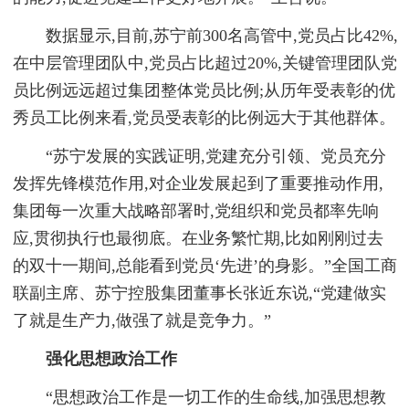
数据显示,目前,苏宁前300名高管中,党员占比42%,
在中层管理团队中,党员占比超过20%,关键管理团队党
员比例远远超过集团整体党员比例;从历年受表彰的优
秀员工比例来看,党员受表彰的比例远大于其他群体。
“苏宁发展的实践证明,党建充分引领、党员充分
发挥先锋模范作用,对企业发展起到了重要推动作用,
集团每一次重大战略部署时,党组织和党员都率先响
应,贯彻执行也最彻底。在业务繁忙期,比如刚刚过去
的双十一期间,总能看到党员‘先进’的身影。”全国工商
联副主席、苏宁控股集团董事长张近东说,“党建做实
了就是生产力,做强了就是竞争力。”
强化思想政治工作
“思想政治工作是一切工作的生命线,加强思想教