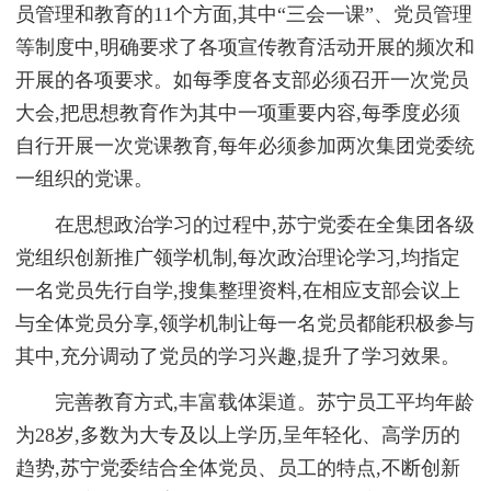
员管理和教育的11个方面,其中“三会一课”、党员管理
等制度中,明确要求了各项宣传教育活动开展的频次和
开展的各项要求。如每季度各支部必须召开一次党员
大会,把思想教育作为其中一项重要内容,每季度必须
自行开展一次党课教育,每年必须参加两次集团党委统
一组织的党课。
在思想政治学习的过程中,苏宁党委在全集团各级
党组织创新推广领学机制,每次政治理论学习,均指定
一名党员先行自学,搜集整理资料,在相应支部会议上
与全体党员分享,领学机制让每一名党员都能积极参与
其中,充分调动了党员的学习兴趣,提升了学习效果。
完善教育方式,丰富载体渠道。苏宁员工平均年龄
为28岁,多数为大专及以上学历,呈年轻化、高学历的
趋势,苏宁党委结合全体党员、员工的特点,不断创新