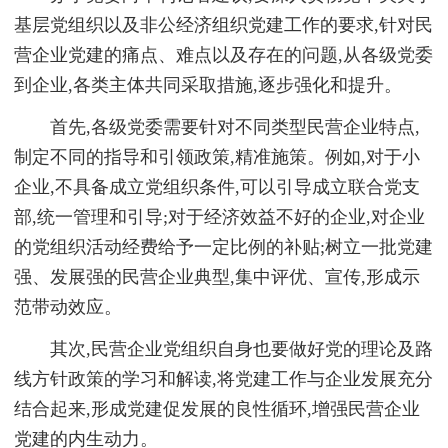
基层党组织以及非公经济组织党建工作的要求,针对民
营企业党建的痛点、难点以及存在的问题,从各级党委
到企业,各类主体共同采取措施,逐步强化和提升。
首先,各级党委需要针对不同类型民营企业特点,
制定不同的指导和引领政策,精准施策。例如,对于小
企业,不具备成立党组织条件,可以引导成立联合党支
部,统一管理和引导;对于经济效益不好的企业,对企业
的党组织活动经费给予一定比例的补贴;树立一批党建
强、发展强的民营企业典型,集中评优、宣传,形成示
范带动效应。
其次,民营企业党组织自身也要做好党的理论及路
线方针政策的学习和解读,将党建工作与企业发展充分
结合起来,形成党建促发展的良性循环,增强民营企业
党建的内生动力。