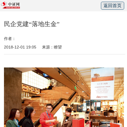
返回首页
民企党建“落地生金”
作者：
2018-12-01 19:05
来源：瞭望