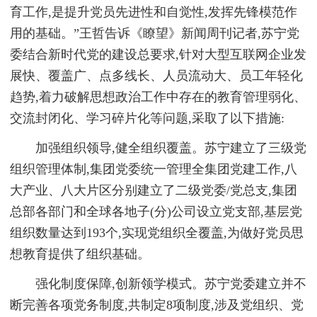
育工作,是提升党员先进性和自觉性,发挥先锋模范作
用的基础。”王哲告诉《瞭望》新闻周刊记者,苏宁党
委结合新时代党的建设总要求,针对大型互联网企业发
展快、覆盖广、点多线长、人员流动大、员工年轻化
趋势,着力破解思想政治工作中存在的教育管理弱化、
交流封闭化、学习碎片化等问题,采取了以下措施:
加强组织领导,健全组织覆盖。苏宁建立了三级党
组织管理体制,集团党委统一管理全集团党建工作,八
大产业、八大片区分别建立了二级党委/党总支,集团
总部各部门和全球各地子(分)公司设立党支部,基层党
组织数量达到193个,实现党组织全覆盖,为做好党员思
想教育提供了组织基础。
强化制度保障,创新领学模式。苏宁党委建立并不
断完善各项党务制度,共制定8项制度,涉及党组织、党