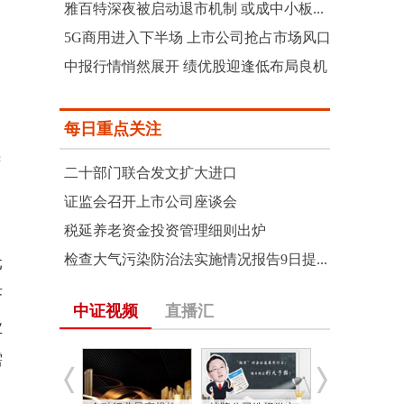
雅百特深夜被启动退市机制 或成中小板...
5G商用进入下半场 上市公司抢占市场风口
中报行情悄然展开 绩优股迎逢低布局良机
每日重点关注
续
二十部门联合发文扩大进口
制
证监会召开上市公司座谈会
税延养老资金投资管理细则出炉
检查大气污染防治法实施情况报告9日提...
元
济
中证视频
直播汇
业
需