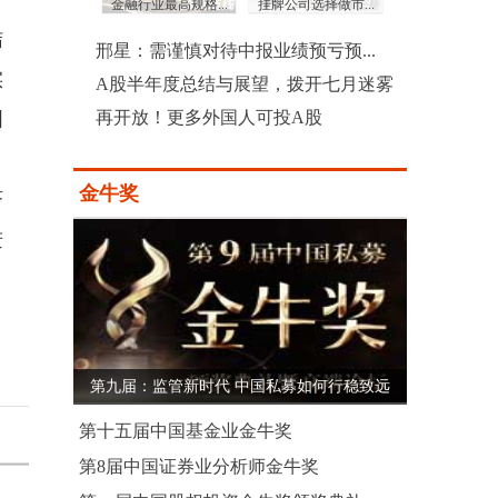
场操纵 证监...
金融行业最高规格...
挂牌公司选择做市...
兰亚东：科技赋能
结
邢星：需谨慎对待中报业绩预亏预...
实
A股半年度总结与展望，拨开七月迷雾
国
再开放！更多外国人可投A股
，
金牛奖
济
进
第九届：监管新时代 中国私募如何行稳致远
第十五届中国基金业金牛奖
第8届中国证券业分析师金牛奖