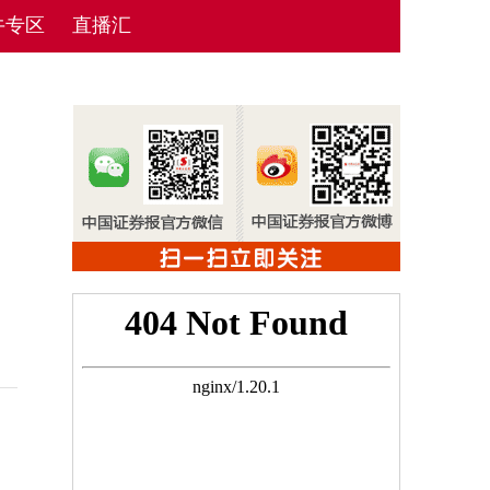
牛专区
直播汇