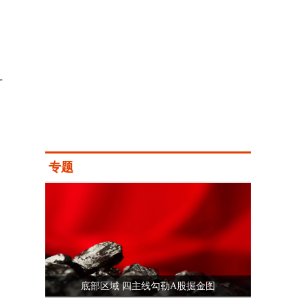
-
专题
底部区域 四主线勾勒A股掘金图