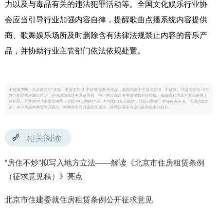
力以及与毒品有关的违法犯罪活动等。全国文化娱乐行业协
会应当引导行业加强内容自律，提醒歌曲点播系统内容提供
商、歌舞娱乐场所及时删除含有法律法规禁止内容的音乐产
品，并协助行业主管部门依法依规处置。
中证网声明：凡本网注明“来源：中国证券报·中证网”的所有作品，版权均属于中国证券报、中证网。中国证券报·中证
网与作品作者联合声明，任何组织未经中国证券报、中证网以及作者书面授权不得转载、摘编或利用其它方式使用上
述作品。凡本网注明来源非中国证券报·中证网的作品，均转载自其它媒体，转载目的在于更好服务读者、传递信息之
需，并不代表本网赞同其观点，本网亦不对其真实性负责，持异议者应与原出处单位主张权利。
相关阅读
“房住不炒”拟写入地方立法——解读《北京市住房租赁条例
（征求意见稿）》亮点
北京市住建委就住房租赁条例公开征求意见