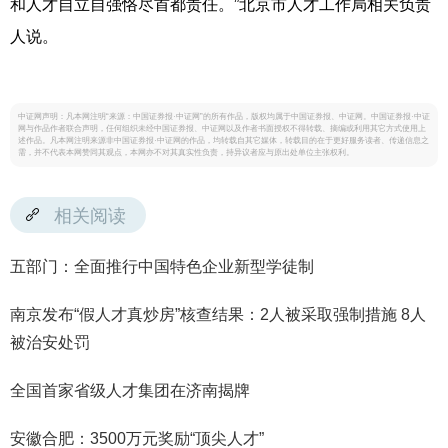
和人才自立自强恪尽首都责任。”北京市人才工作局相关负责
人说。
中证网声明：凡本网注明“来源：中国证券报·中证网”的所有作品，版权均属于中国证券报、中证网。中国证券报·中证
网与作品作者联合声明，任何组织未经中国证券报、中证网以及作者书面授权不得转载、摘编或利用其它方式使用上
述作品。凡本网注明来源非中国证券报·中证网的作品，均转载自其它媒体，转载目的在于更好服务读者、传递信息之
需，并不代表本网赞同其观点，本网亦不对其真实性负责，持异议者应与原出处单位主张权利。
相关阅读
五部门：全面推行中国特色企业新型学徒制
南京发布“假人才真炒房”核查结果：2人被采取强制措施 8人
被治安处罚
全国首家省级人才集团在济南揭牌
安徽合肥：3500万元奖励“顶尖人才”