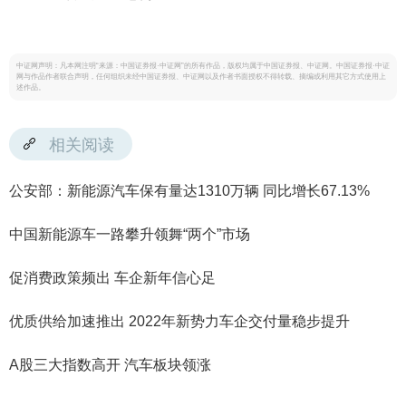
中证网声明：凡本网注明“来源：中国证券报·中证网”的所有作品，版权均属于中国证券报、中证网。中国证券报·中证
网与作品作者联合声明，任何组织未经中国证券报、中证网以及作者书面授权不得转载、摘编或利用其它方式使用上
述作品。
相关阅读
公安部：新能源汽车保有量达1310万辆 同比增长67.13%
中国新能源车一路攀升领舞“两个”市场
促消费政策频出 车企新年信心足
优质供给加速推出 2022年新势力车企交付量稳步提升
A股三大指数高开 汽车板块领涨