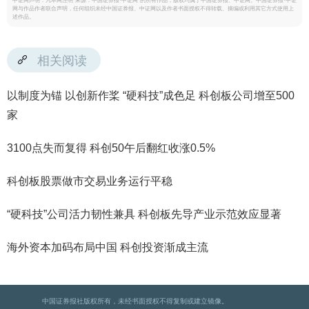
中证网声明：凡本网注明“来源：中国证券报·中证网”的所有作品，版权均属于中国证券报、中证网。中国证券报·中证
网与作品作者联合声明，任何组织未经中国证券报、中证网以及作者书面授权不得转载、摘编或利用其它方式使用上
述作品。
相关阅读
以制度为锚 以创新作桨 “硬科技”成色足 科创板公司增至500
家
3100点失而复得 科创50午后翻红收涨0.5%
科创板股票做市交易业务运行平稳
“硬科技”公司活力韧性兼具 科创板先导产业示范效应显著
海外资本加码布局中国 科创投资渐成主流
中国证券报社版权所有，未经书面授权不得复制或建立镜像。