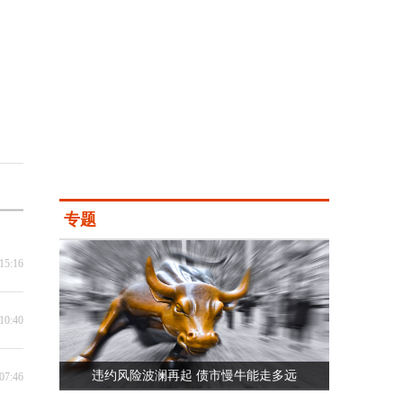
专题
15:16
10:40
违约风险波澜再起 债市慢牛能走多远
07:46