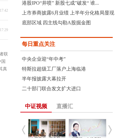
港股IPO“井喷” 新股七成”破发“ 谁...
17:42
上市券商披露6月业绩 上半年分化格局显现
底部区域 四主线勾勒A股掘金图
17:29
每日重点关注
者联
中央企业迎“年中考”
中国
特斯拉超级工厂落户上海临港
其真
半年报披露大幕拉开
二十部门联合发文扩大进口
中证视频
直播汇