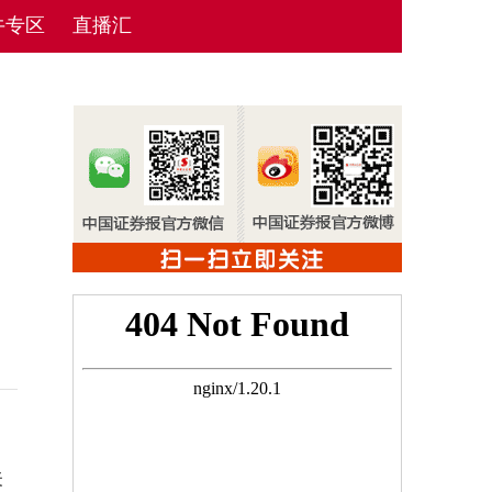
牛专区
直播汇
关