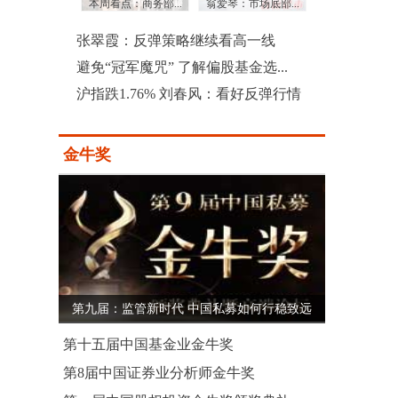
或将集中采...
本周看点：商务部...
翁爱琴：市场底部...
证监会释疑138号文
张翠霞：反弹策略继续看高一线
避免“冠军魔咒” 了解偏股基金选...
沪指跌1.76% 刘春风：看好反弹行情
金牛奖
第九届：监管新时代 中国私募如何行稳致远
第十五届中国基金业金牛奖
第8届中国证券业分析师金牛奖