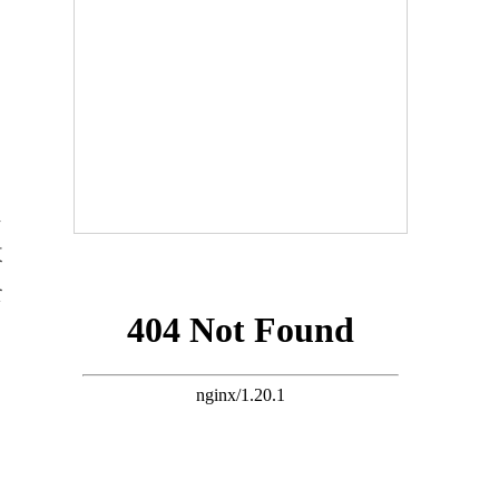
泛
员
改
食