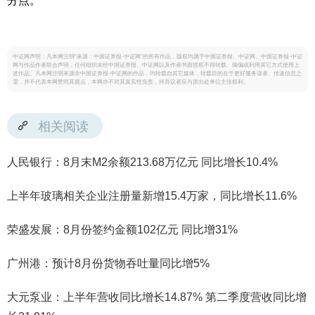
分点。
中证网声明：凡本网注明“来源：中国证券报·中证网”的所有作品，版权均属于中国证券报、中证网。中国证券报·中证
网与作品作者联合声明，任何组织未经中国证券报、中证网以及作者书面授权不得转载、摘编或利用其它方式使用上
述作品。凡本网注明来源非中国证券报·中证网的作品，均转载自其它媒体，转载目的在于更好服务读者、传递信息之
需，并不代表本网赞同其观点，本网亦不对其真实性负责，持异议者应与原出处单位主张权利。
相关阅读
人民银行：8月末M2余额213.68万亿元 同比增长10.4%
上半年玻璃相关企业注册量新增15.4万家，同比增长11.6%
荣盛发展：8月份签约金额102亿元 同比增31%
广州港：预计8月份货物吞吐量同比增5%
大元泵业：上半年营收同比增长14.87% 第二季度营收同比增