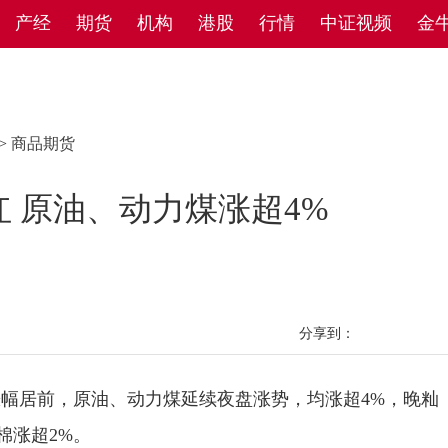
产经
期货
机构
港股
行情
中证视频
金
>
商品期货
 原油、动力煤涨超4%
分享到：
居前，原油、动力煤延续夜盘涨势，均涨超4%，晚籼
棉涨超2%。