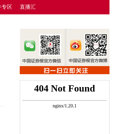
牛专区
直播汇