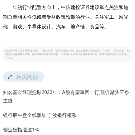
年初行业配置方向上，中信建投证券建议重点关注和短
期总量相关性低或者受益政策预期的行业。关注军工、风光
储、游戏、半导体设计、汽车、地产链、食品等。
中证网声明：凡本网注明“来源：中国证券报·中证网”的所有作品，版权均属于中国证券报、中证网。中国证券报·中证
网与作品作者联合声明，任何组织未经中国证券报、中证网以及作者书面授权不得转载、摘编或利用其它方式使用上
述作品。
相关阅读
知名基金经理把脉2023年：A股有望重回上行周期 聚焦三条
主线
银行股午盘全线飘红 宁波银行领涨
创业板指涨逾1%