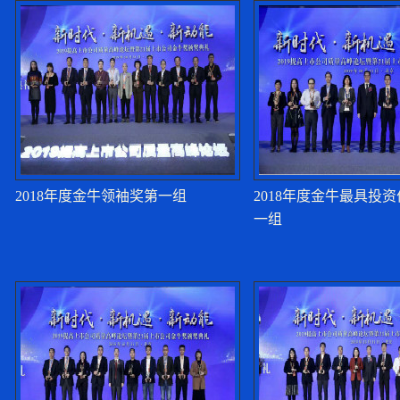
董明珠：格力在工业
路
贾康：我国现代化金
董明珠：上市公司不
2018年度金牛领袖奖第一组
2018年度金牛最具投
一组
董明珠：企业要明确
季晓南：提升上市公司