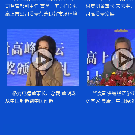
新坐标副总经理郑晓
司监管部副主任 曹勇：五方面为提
材集团董事长 宋志平
高上市公司质量营造良好市场环境
司高质量发展
缺
金牌橱柜温建怀：家具
升级
智飞生物蒋凌峰：自
格力电器董事长、总裁 董明珠：
华夏新供给经济学
化路线落地
从中国制造到中国创造
济学家 贾康：中国经
高培勇：不要以扩张