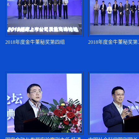
季晓南：上市公司要
季晓南：上市公司要
2018年度金牛董秘奖第四组
2018年度金牛董秘奖
曹勇：今年已有5家公
夏斌：应该旗帜鲜明
夏斌：2020年经济下