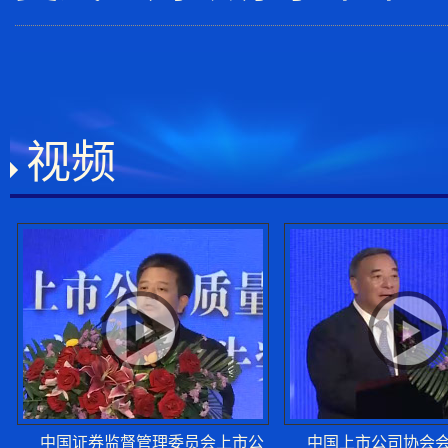
季晓南：上市公司发
高培勇：财政政策支
视频
宋志平：提高上市公司
五大奖项交相辉映 四
酒鬼酒荣获第21届上
中国证券监督管理委员会上市公
中国上市公司协会