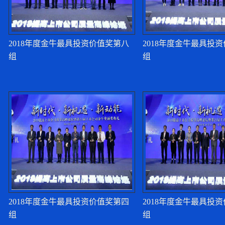
董明珠：好企业应该脚
沟通上
2018年度金牛最具投资价值奖第八
2018年度金牛最具投
组
组
董明珠：格力的研发
宋志平：提升上市公司
的原则立场
宋志平：好的上市公
2018年度金牛最具投资价值奖第四
2018年度金牛最具投
组
组
宋志平：上市公司是