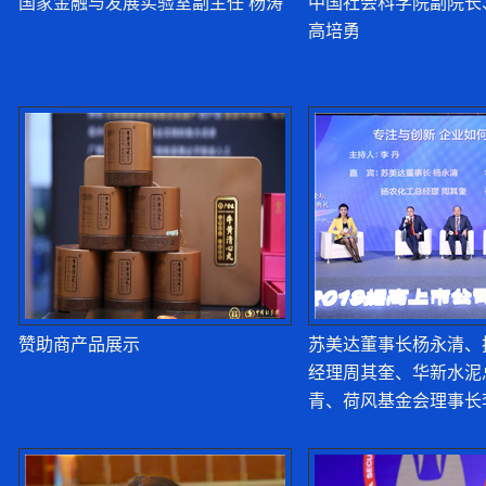
曹勇：A股市场回报
国家金融与发展实验室副主任 杨涛
中国社会科学院副院长
高培勇
赞助商产品展示
苏美达董事长杨永清、
经理周其奎、华新水泥
青、荷风基金会理事长
桌对话