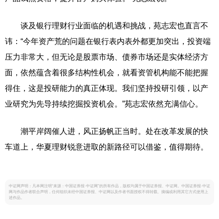
谈及银行理财行业面临的机遇和挑战，苑志宏也直言不
讳：“今年资产荒的问题在银行表内表外都更加突出，投资端
压力非常大，但无论是股票市场、债券市场还是实体经济方
面，依然蕴含着很多结构性机会，就看资管机构能不能把握
得住，这是投研能力的真正体现。我们坚持投研引领，以产
业研究为先导持续挖掘投资机会。”苑志宏依然充满信心。
潮平岸阔催人进，风正扬帆正当时。处在改革发展的快
车道上，华夏理财锐意进取的新路径可以借鉴，值得期待。
中证网声明：凡本网注明“来源：中国证券报·中证网”的所有作品，版权均属于中国证券报、中证网。中国证券报·中证
网与作品作者联合声明，任何组织未经中国证券报、中证网以及作者书面授权不得转载、摘编或利用其它方式使用上
述作品。