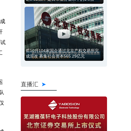
年成
轩
测试
前10月104家国企通过北京产权交易所完
工
成混改 募集社会资本565.29亿元
运
直播汇
队
仅