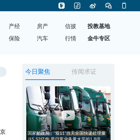
产经
房产
信披
投教基地
保险
汽车
行情
金牛专区
今日聚焦
传闻求证
北京
国家邮政局：“双11”当天全国快递处理量
达5.52亿件 是日常业务量水平的1.8倍