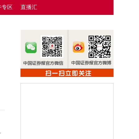
牛专区
直播汇
何