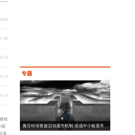
18:08
17:06
15:35
专题
15:20
15:19
者联
雅百特深夜被启动退市机制 或成中小板退市...
中国
其真