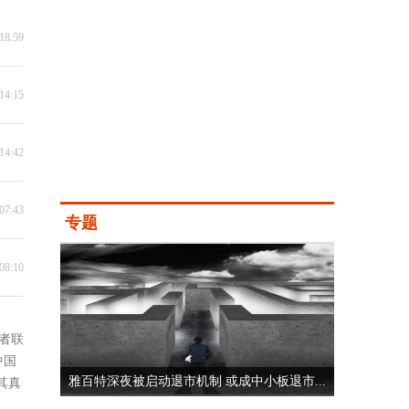
18:59
14:15
14:42
07:43
专题
08:10
者联
中国
雅百特深夜被启动退市机制 或成中小板退市...
其真