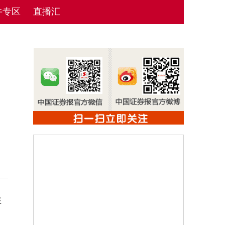
牛专区
直播汇
在