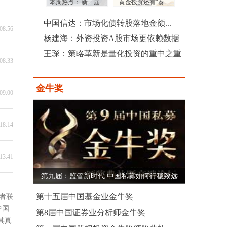
：三季度沪...
本周热点： 新一届...
黄金投资还有“葵...
上市公司土豪式回
中国信达：市场化债转股落地金额...
08:56
杨建海：外资投资A股市场更依赖数据
王琛：策略革新是量化投资的重中之重
08:33
金牛奖
09:00
18:14
13:41
第九届：监管新时代 中国私募如何行稳致远
第十五届中国基金业金牛奖
者联
中国
第8届中国证券业分析师金牛奖
其真