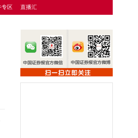
牛专区
直播汇
了