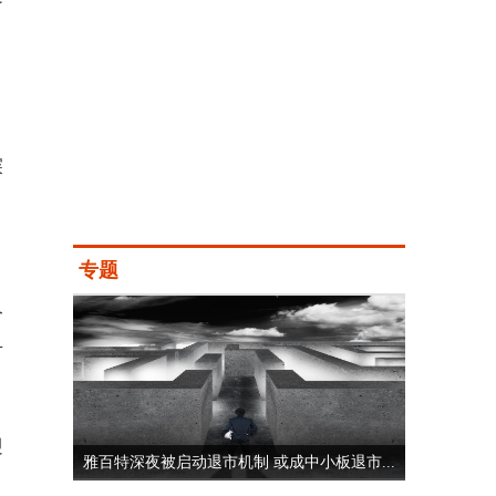
，
探
专题
今
市
迎
雅百特深夜被启动退市机制 或成中小板退市...