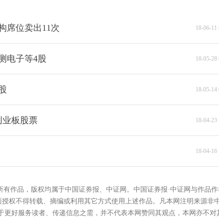
张翠霞
构席位卖出11次
18-06-11 
测电子等4股
18-05-28 
股
18-05-14 
创业板股票
18-04-23 
18-04-16 
的所有作品，版权均属于中国证券报、中证网。中国证券报·中证网与作品作
面授权不得转载、摘编或利用其它方式使用上述作品。凡本网注明来源非
在于更好服务读者、传递信息之需，并不代表本网赞同其观点，本网亦不对