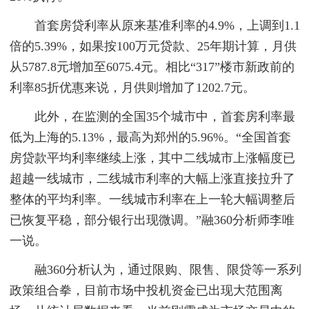
首套房贷利率从原来基准利率的4.9%，上调到1.1
倍的5.39%，如果按100万元贷款、25年期计算，月供
从5787.8元增加至6075.4元。相比“317”楼市新政前的
利率85折优惠来说，月供则增加了1202.7元。
此外，在监测的全国35个城市中，首套房利率最
低为上海的5.13%，最高为郑州的5.96%。“全国首套
房贷款平均利率继续上涨，其中二线城市上涨幅度已
超越一线城市，二线城市利率的大幅上涨直接拉升了
整体的平均利率。一线城市利率在上一轮大幅调整后
已恢复平稳，部分银行出现微调。”融360分析师李唯
一说。
融360分析认为，通过限购、限售、限贷等一系列
政策组合拳，目前市场中投机资金已出现大范围离