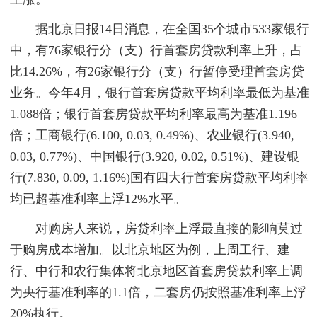
据北京日报14日消息，在全国35个城市533家银行
中，有76家银行分（支）行首套房贷款利率上升，占
比14.26%，有26家银行分（支）行暂停受理首套房贷
业务。今年4月，银行首套房贷款平均利率最低为基准
1.088倍；银行首套房贷款平均利率最高为基准1.196
倍；工商银行(6.100, 0.03, 0.49%)、农业银行(3.940,
0.03, 0.77%)、中国银行(3.920, 0.02, 0.51%)、建设银
行(7.830, 0.09, 1.16%)国有四大行首套房贷款平均利率
均已超基准利率上浮12%水平。
对购房人来说，房贷利率上浮最直接的影响莫过
于购房成本增加。以北京地区为例，上周工行、建
行、中行和农行集体将北京地区首套房贷款利率上调
为央行基准利率的1.1倍，二套房仍按照基准利率上浮
20%执行。